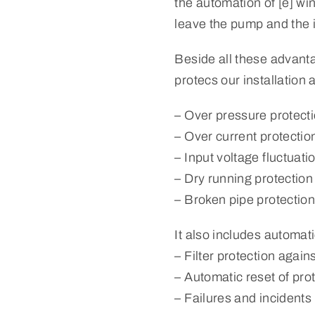
the automation of [e] wi
leave the pump and the in
Beside all these advanta
protecs our installation 
– Over pressure protect
– Over current protectio
– Input voltage fluctuati
– Dry running protection
– Broken pipe protectio
It also includes automati
– Filter protection again
– Automatic reset of pro
– Failures and incidents 