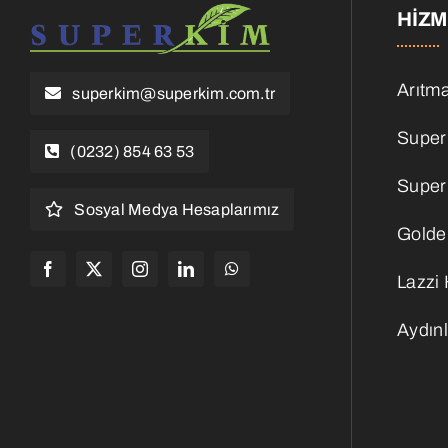
HIZM
Arıtma
superkim@superkim.com.tr
Super
(0232) 854 63 53
Super
Sosyal Medya Hesaplarımız
Golde
Lazzi
Aydın