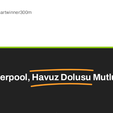
smartwinner300m
erpool,
Havuz Dolusu
Mutl