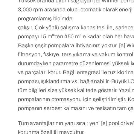
Yüksek oranda uyum sağlayan [e] Winner pompal
3,000 rpm arasında olup, otomatik olarak enerji
programlamış biçimde
çalışır. Çok yönlü çalışma kapasitesi ile, sadec
pompayı 15 m³’ten 450 m³ e kadar olan her havu
Başka çeşit pompalara ihtiyacınız yoktur. [e] W
filtrasyon, fıskıye, ters yıkama ve vakum kontroll
durumdayken parametre düzenlemesi yüksek k
ve parçaları korur. Bağlı entegresi ile tuz klorinat
pompası,ışıklandırma vs. bağlanabilir. Büyük LC
tüm bilgileri size yüksek kalitede gösterir. Yazılı
pompalarının otomasyonu için geliştirilmiştir. K
pompanın serbest kalmasını ve tesisatın tam çal
Tüm avantajlarının yanı sıra ; yeni [e] pool dr
korunma özelliği mevcuttur.