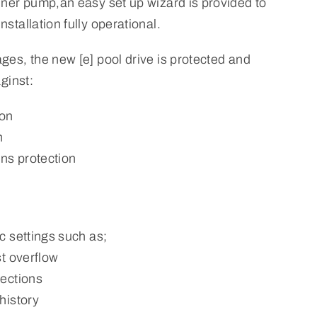
nner pump,an easy set up wizard is provided to
stallation fully operational.
ges, the new [e] pool drive is protected and
aginst:
ion
n
ons protection
n
c settings such as;
st overflow
tections
history