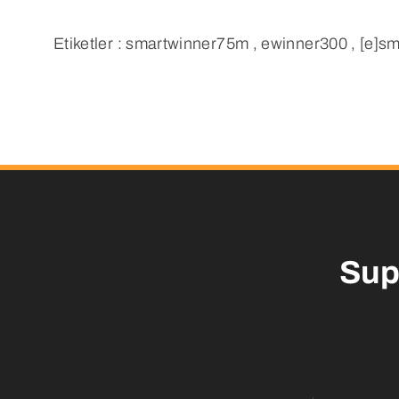
Etiketler : smartwinner75m , ewinner300 , [e]
Sup