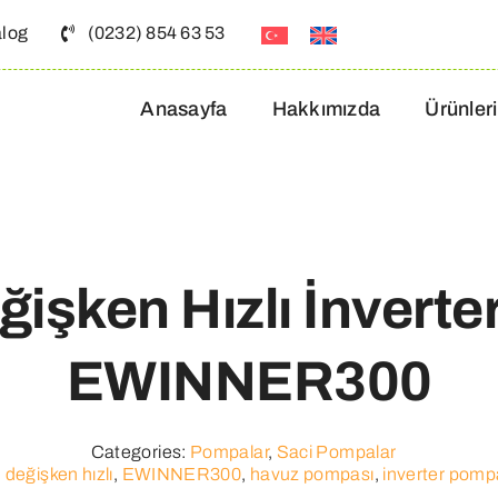
alog
(0232) 854 63 53
Anasayfa
Hakkımızda
Ürünler
ğişken Hızlı İnvert
EWINNER300
Categories:
Pompalar
,
Saci Pompalar
,
değişken hızlı
,
EWINNER300
,
havuz pompası
,
inverter pomp