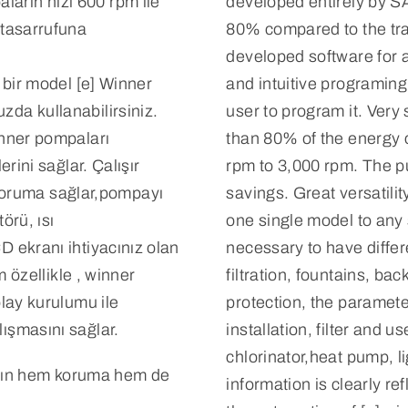
arın hızı 600 rpm ile
developed entirely by 
 tasarrufuna
80% compared to the tra
developed software for 
e bir model [e] Winner
and intuitive programing
zda kullanabilirsiniz.
user to program it. Very
inner pompaları
than 80% of the energy c
erini sağlar. Çalışır
rpm to 3,000 rpm. The p
oruma sağlar,pompayı
savings. Great versatility
örü, ısı
one single model to any 
D ekranı ihtiyacınız olan
necessary to have differ
m özellikle , winner
filtration, fountains, b
olay kurulumu ile
protection, the paramet
ışmasını sağlar.
installation, filter and 
chlorinator,heat pump, l
ive’ın hem koruma hem de
information is clearly re