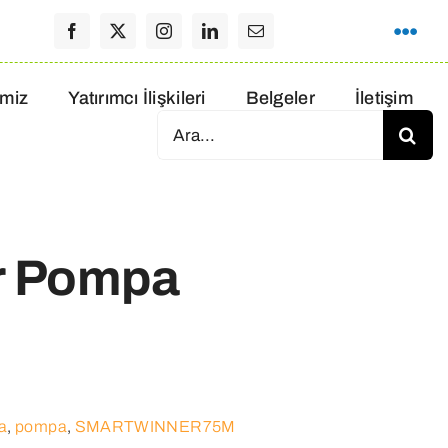
imiz
Yatırımcı İlişkileri
Belgeler
İletişim
Ara:
er Pompa
a
,
pompa
,
SMARTWINNER75M